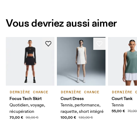
Vous devriez aussi aimer
DERNIÈRE CHANCE
DERNIÈRE CHANCE
DERNIÈRE 
Focus Tech Skirt
Court Dress
Court Tank
Quotidien, voyage,
Tennis, performance,
Tennis
55,00 €
récupération
raquette, short intégré
70,00
70,00 €
100,00 €
90,00 €
130,00 €