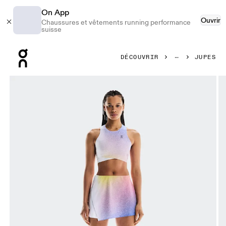
On App
Ouvrir
Chaussures et vêtements running performance
suisse
Press Escape to close navigation
DÉCOUVRIR
JUPES
Image 1 de 7 de la galerie d’images On Court Skirt Side Pl