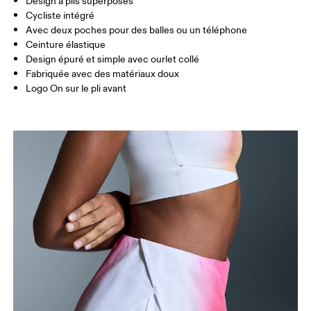
Design à plis superposés
Pays d'origine
Cycliste intégré
Avec deux poches pour des balles ou un téléphone
XS
S
Viêt Nam
Ceinture élastique
GUIDE DES TAILLES - VÊTEMENTS FEMME
Design épuré et simple avec ourlet collé
TAILLE
67
68 — 73
74
Fabriquée avec des matériaux doux
Logo On sur le pli avant
HANCHE
90
91 — 96
97 
CUISSES
53
55
Glisser horizontalement pour en savoir plus
Entrejambe (taille S): 10.5 cm
Comment se mesurer