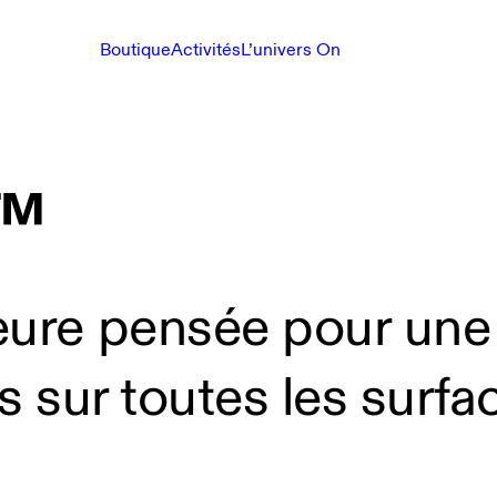
Boutique
Activités
L’univers On
p™
eure pensée pour une
s sur toutes les surfa