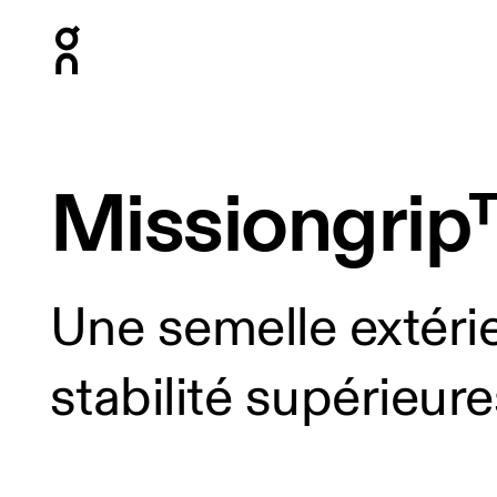
Press Escape to close navigation
Missiongri
Une semelle extéri
stabilité supérieure