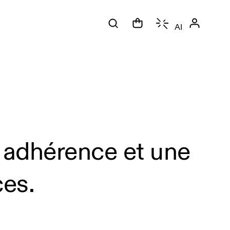
AI
 adhérence et une
ces.