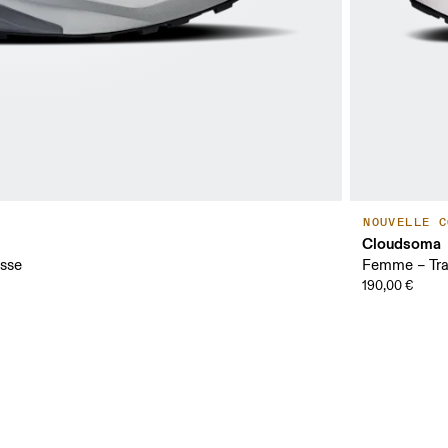
NOUVELLE C
Cloudsoma
esse
Femme – Trai
190,00 €