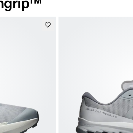
ngrip™