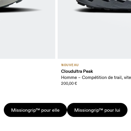
NOUVEAU
Cloudultra Peak
Homme – Compétition de trail, vit
200,00 €
Missiongrip™ pour elle
Missiongrip™ pour lui