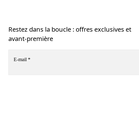
Restez dans la boucle : offres exclusives et
avant-première
E-mail
*
S’inscrire
AI
Aide & assistance
En continuant, vous acceptez notre politique de confidentialité. Vos 
informations personnelles seront communiquées à On AG pour vous 
informer sur nos produits, sondages et offres via e-mail. Le traitement des 
Continuer
Chat
données et l’analyse statistique des données seront effectués par nos 
prestataires de services, Sailthru (USA) et Braze (USA). Vous pouvez vous 
désabonner à tout moment en cliquant sur le lien de désabonnement de 
chaque e-mail. Veuillez consulter la 
Déclaration de confidentialité du Group
On
 pour en savoir plus.