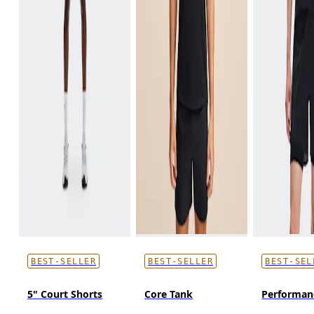
BEST-SELLER
BEST-SELLER
BEST-SEL
5" Court Shorts
Core Tank
Performan