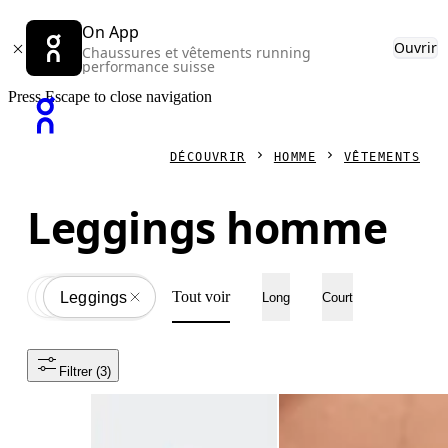
On App
Ouvrir
Chaussures et vêtements running
performance suisse
Press Escape to close navigation
DÉCOUVRIR
HOMME
VÊTEMENTS
Leggings homme
Tout voir
Vêtements
All
Leggings
Long
Court
Filtrer
 (3)