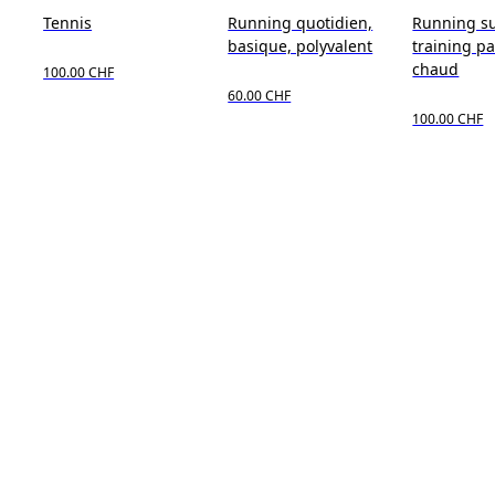
Tennis
Running quotidien,
Running su
basique, polyvalent
training p
chaud
100.00 CHF
60.00 CHF
100.00 CHF