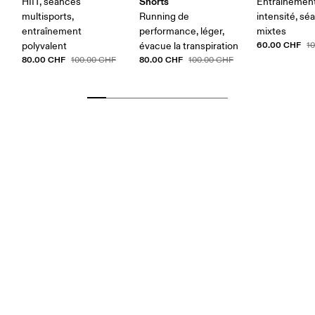
Shorts
HIIT, séances
Entraînemen
multisports,
Running de
intensité, sé
entraînement
performance, léger,
mixtes
60.00 CHF
polyvalent
évacue la transpiration
1
80.00 CHF
80.00 CHF
100.00 CHF
100.00 CHF