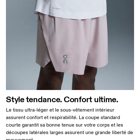
Taille
Mesurez votre tour de taille au dessus du nombril,
là où la taille est la plus fine.
Hanches
Mesurez votre tour de hanches sur la partie la plus
large.
Style tendance. Confort ultime.
Cuisses
Le tissu ultra-léger et le sous-vêtement intérieur
Tenez-vous debout, pieds écartés à la largeur des
assurent confort et respirabilité. La coupe standard
épaules. Mesurez votre tour de cuisse sur la partie
courte garantit sa bonne tenue sur votre corps et les
la plus large.
découpes latérales larges assurent une grande liberté de
Entrejambe