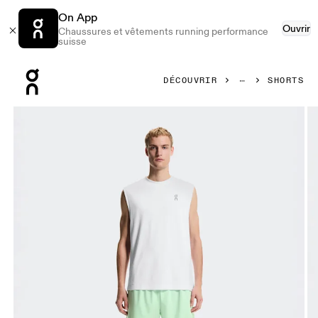
On App
Ouvrir
Chaussures et vêtements running performance
suisse
Press Escape to close navigation
DÉCOUVRIR
SHORTS
Image 1 de 7 de la galerie d’images On Train Shorts Creek