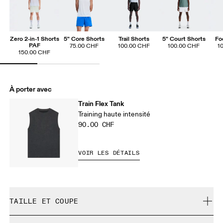
Zero 2-in-1 Shorts
5" Core Shorts
Trail Shorts
5" Court Shorts
Fo
PAF
75.00 CHF
100.00 CHF
100.00 CHF
1
150.00 CHF
À porter avec
Train Flex Tank
Training haute intensité
90.00 CHF
VOIR LES DÉTAILS
TAILLE ET COUPE
Normale. Correspond à la taille réelle.