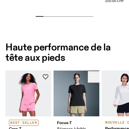
220.00 CHF
Haute performance de la
tête aux pieds
Focus-T
NOUVELLE 
BEST-SELLER
Performance
Core-T
Séances à faible