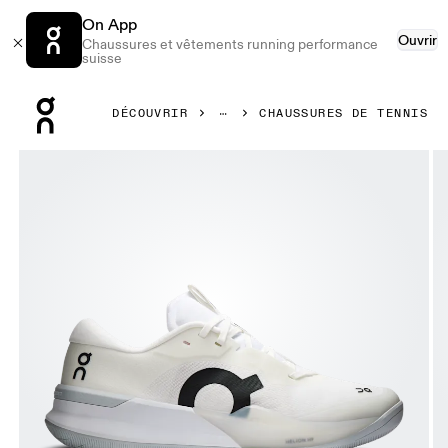
On App
Ouvrir
Chaussures et vêtements running performance
suisse
Press Escape to close navigation
DÉCOUVRIR
CHAUSSURES DE TENNIS
Image 1 de 6 de la galerie d’images On THE ROGER Pro 3 