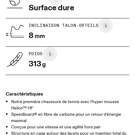
remboursement
Viêt Nam
Surface dure
JP
22
22.5
US
5
5.5
INCLINAISON TALON-ORTEILS
8
mm
UK
3
3.5
POIDS
Glisser horizontalement pour en savoir plus
313
g
Caractéristiques
Notre première chaussure de tennis avec l’hyper mousse
Helion™ HF
Speedboard® en fibre de carbone pour un retour d’énergie
maximal
Conçue pour une vitesse et une agilité hors pair
Structure en cage autour des lacets pour un maintien total du