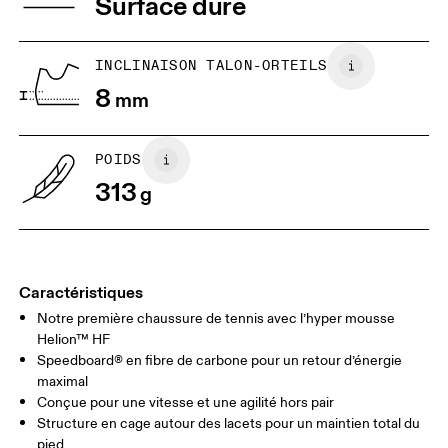
Surface dure
JP
22
22.5
US
5
5.5
INCLINAISON TALON-ORTEILS
8
mm
UK
3
3.5
POIDS
Glisser horizontalement pour en savoir plus
313
g
Caractéristiques
Notre première chaussure de tennis avec l’hyper mousse
Helion™ HF
Speedboard® en fibre de carbone pour un retour d’énergie
maximal
Conçue pour une vitesse et une agilité hors pair
Structure en cage autour des lacets pour un maintien total du
pied