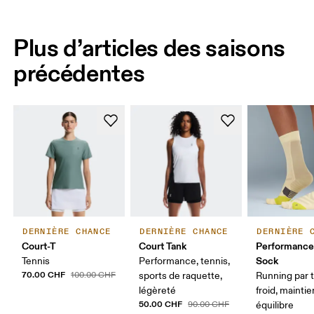
Plus d’articles des saisons
précédentes
DERNIÈRE CHANCE
DERNIÈRE CHANCE
DERNIÈRE 
Court-T
Court Tank
Performance
Sock
Tennis
Performance, tennis,
70.00 CHF
100.00 CHF
sports de raquette,
Running par
légèreté
froid, maintie
50.00 CHF
90.00 CHF
équilibre