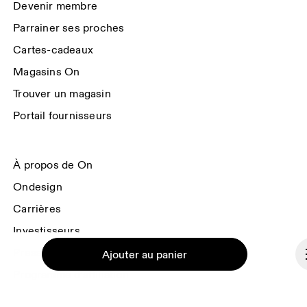
Groupe On
 pour en savoir plus.
Devenir membre
Parrainer ses proches
Cartes-cadeaux
Magasins On
Trouver un magasin
Portail fournisseurs
À propos de On
Ondesign
Carrières
Investisseurs
Presse & média
Ajouter au panier
Programme d’affiliation
Coulisses