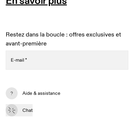
En savoir plus
Restez dans la boucle : offres exclusives et
avant-première
E-mail
*
S’inscrire
Aide & assistance
En continuant, vous acceptez notre politique de confidentialité. Vos 
informations personnelles seront communiquées à On AG pour vous 
Chat
informer sur nos produits, sondages et offres via e-mail. Le traitement des 
données et l’analyse statistique des données seront effectués par nos 
prestataires de services, Sailthru (USA) et Braze (USA). Vous pouvez vous 
désabonner à tout moment en cliquant sur le lien de désabonnement de 
chaque e-mail. Veuillez consulter la 
Déclaration de confidentialité du 