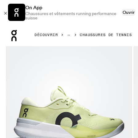
On App
Ouvrir
Chaussures et vêtements running performance
suisse
Press Escape to close navigation
DÉCOUVRIR
CHAUSSURES DE TENNIS
Image 1 de 6 de la galerie d’images On THE ROGER Pro 3 