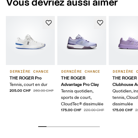
Vous devriez aussi aimer
DERNIÈRE CHANCE
DERNIÈRE CHANCE
DERNIÈRE 
THE ROGER Pro
THE ROGER
THE ROGER
Advantage Pro Clay
Clubhouse A
Tennis, court en dur
205.00 CHF
260.00 CHF
Tennis quotidien,
Quotidien, in
sports de court,
tennis, Clou
CloudTec® dissimulée
dissimulée
175.00 CHF
175.00 CHF
220.00 CHF
2