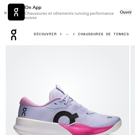
On App
Ouvrir
Chaussures et vêtements running performance
suisse
Press Escape to close navigation
DÉCOUVRIR
CHAUSSURES DE TENNIS
Image 1 de 6 de la galerie d’images On THE ROGER Pro 3 C