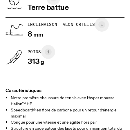
remboursement
Viêt Nam
Terre battue
JP
22
22.5
US
5
5.5
INCLINAISON TALON-ORTEILS
8
mm
UK
3
3.5
POIDS
Glisser horizontalement pour en savoir plus
313
g
Caractéristiques
Notre première chaussure de tennis avec l’hyper mousse
Helion™ HF
Speedboard® en fibre de carbone pour un retour d’énergie
maximal
Conçue pour une vitesse et une agilité hors pair
Structure en cage autour des lacets pour un maintien total du