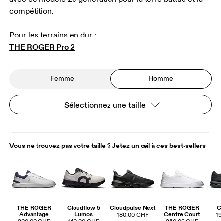
compétition.
THE ROGER Pro 2
Femme
Homme
Sélectionnez une taille
Vous ne trouvez pas votre taille ? Jetez un œil à ces best-sellers
THE ROGER
Cloudflow 5
Cloudpulse Next
THE ROGER
C
Advantage
Lumos
Centre Court
180.00 CHF
1