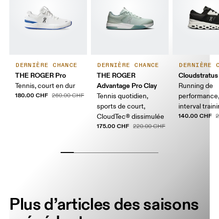
DERNIÈRE CHANCE
DERNIÈRE CHANCE
DERNIÈRE 
THE ROGER Pro
THE ROGER
Cloudstratus
Advantage Pro Clay
Tennis, court en dur
Running de
180.00 CHF
260.00 CHF
Tennis quotidien,
performance,
sports de court,
interval train
140.00 CHF
CloudTec® dissimulée
2
175.00 CHF
220.00 CHF
Plus d’articles des saisons