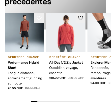
précédentes
DERNIÈRE CHANCE
DERNIÈRE CHANCE
DERNIÈRE 
Performance Hybrid
All-Day 1/2 Zip Jacket
Explorer Mer
Short
Quotidien, voyage,
Randonnée,
Longue distance,
essentiel
rembourrage
150.00 CHF
entraînement, running
220.00 CHF
aventures
24.00 CHF
sur route
3
75.00 CHF
110.00 CHF