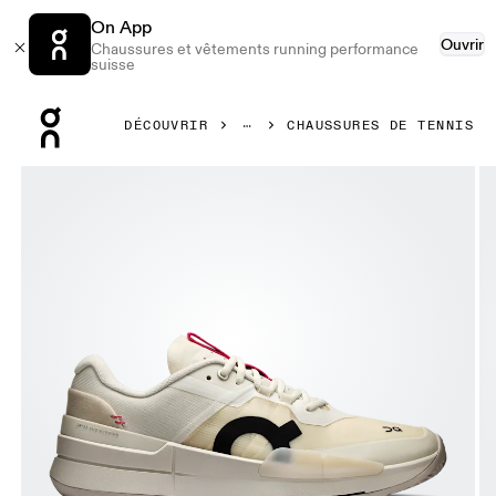
On App
Ouvrir
Chaussures et vêtements running performance
suisse
Press Escape to close navigation
DÉCOUVRIR
CHAUSSURES DE TENNIS
Image 1 de 6 de la galerie d’images On THE ROGER Pro 2 C