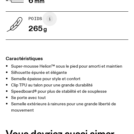
6
mm
JP
22
22.5
US
5
5.5
POIDS
265
g
UK
3
3.5
Glisser horizontalement pour en savoir plus
Caractéristiques
Super-mousse Helion™ sous le pied pour amorti et maintien
Silhouette épurée et élégante
Semelle épaisse pour style et confort
Clip TPU au talon pour une grande durabilité
Speedboard® pour plus de stabilité et de souplesse
Se porte avec tout
Semelle extérieure à rainures pour une grande liberté de
mouvement
Vous devriez aussi aimer