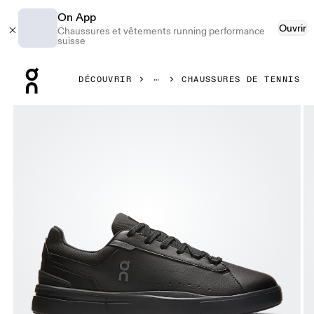
On App
Ouvrir
Chaussures et vêtements running performance
suisse
Press Escape to close navigation
DÉCOUVRIR
CHAUSSURES DE TENNIS
Image 1 de 6 de la galerie d’images On THE ROGER Advant