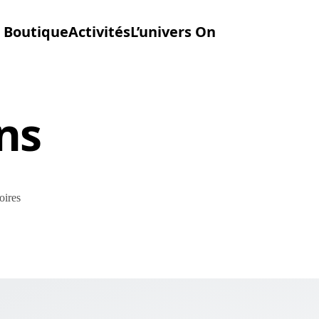
Boutique
Activités
L’univers On
ns
oires