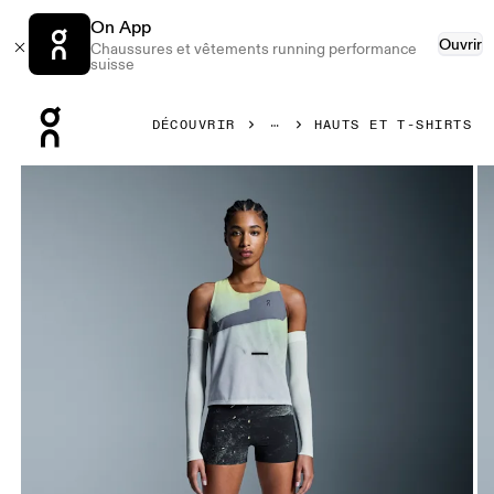
On App
Ouvrir
Chaussures et vêtements running performance
suisse
Press Escape to close navigation
DÉCOUVRIR
HAUTS ET T-SHIRTS
Image 1 de 6 de la galerie d’images On Race Singlet Limelig