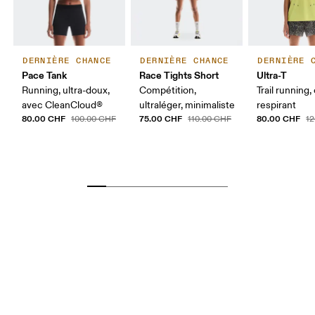
DERNIÈRE CHANCE
DERNIÈRE CHANCE
DERNIÈRE 
Pace Tank
Race Tights Short
Ultra-T
Running, ultra-doux,
Compétition,
Trail running,
avec CleanCloud®
ultraléger, minimaliste
respirant
80.00 CHF
75.00 CHF
80.00 CHF
100.00 CHF
110.00 CHF
1