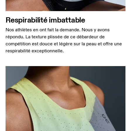
là où la taille est la plus fine.
Hanches
Mesurez votre tour de hanches sur la partie la plus
Respirabilité imbattable
large.
Nos athlètes en ont fait la demande. Nous y avons
répondu. La texture plissée de ce débardeur de
compétition est douce et légère sur la peau et offre une
respirabilité exceptionnelle.