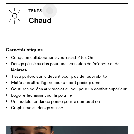
XS
S
GUIDE DES TAILLES - VÊTEMENTS FEMME
TEMPS
TOUR DE
82
83 — 88
89
Chaud
POITRINE
TAILLE
67
68 — 73
74
HANCHE
90
91 — 96
97 
Caractéristiques
Conçu en collaboration avec les athlètes On
Glisser horizontalement pour en savoir plus
Design plissé au dos pour une sensation de fraîcheur et de
légèreté
Tissu perforé sur le devant pour plus de respirabilité
Matériaux ultra-légers pour un port poids-plume
Comment se mesurer
Coutures collées aux bras et au cou pour un confort supérieur
Logo réfléchissant sur la poitrine
Un modèle tendance pensé pour la compétition
Graphisme au design suisse