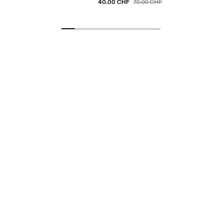
40.00 CHF
70.00 CHF