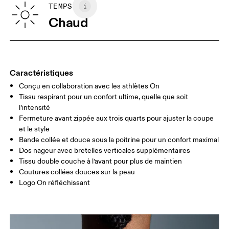
GUIDE DES TAILLES - VÊTEMENTS FEMME
TEMPS
TOUR DE
82
83 — 88
89
Chaud
POITRINE
TAILLE
67
68 — 73
74
HANCHE
90
91 — 96
97 
Caractéristiques
Conçu en collaboration avec les athlètes On
Glisser horizontalement pour en savoir plus
Tissu respirant pour un confort ultime, quelle que soit
l’intensité
Fermeture avant zippée aux trois quarts pour ajuster la coupe
et le style
Comment se mesurer
Bande collée et douce sous la poitrine pour un confort maximal
Dos nageur avec bretelles verticales supplémentaires
Tissu double couche à l’avant pour plus de maintien
Coutures collées douces sur la peau
Logo On réfléchissant