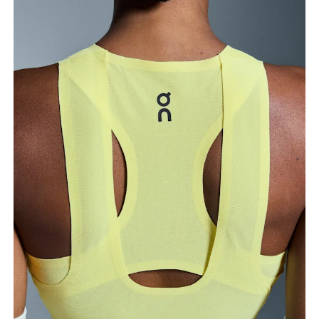
Buste
Prenez la mesure au niveau le plus large du buste,
en gardant le ruban à l’horizontale.
Taille
Mesurez votre tour de taille au dessus du nombril,
là où la taille est la plus fine.