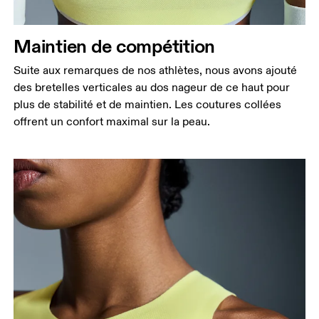
Hanches
Mesurez votre tour de hanches sur la partie la plus
large.
Maintien de compétition
Suite aux remarques de nos athlètes, nous avons ajouté
des bretelles verticales au dos nageur de ce haut pour
plus de stabilité et de maintien. Les coutures collées
offrent un confort maximal sur la peau.