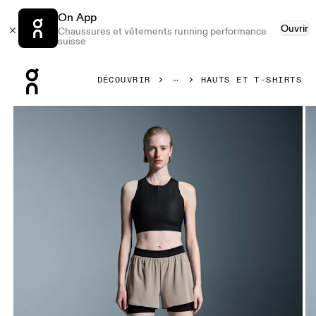
On App
Ouvrir
Chaussures et vêtements running performance
suisse
Press Escape to close navigation
DÉCOUVRIR
HAUTS ET T-SHIRTS
Image 1 de 4 de la galerie d’images On Race Crop Black Fem