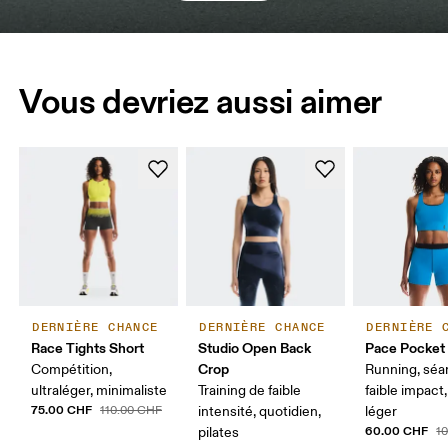
Vous devriez aussi aimer
DERNIÈRE CHANCE
DERNIÈRE CHANCE
DERNIÈRE 
Race Tights Short
Studio Open Back
Pace Pocket
Crop
Compétition,
Running, séa
ultraléger, minimaliste
Training de faible
faible impact
75.00 CHF
110.00 CHF
intensité, quotidien,
léger
60.00 CHF
pilates
1