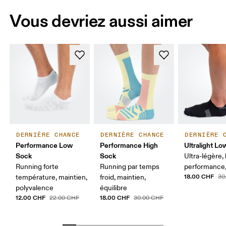
Vous devriez aussi aimer
DERNIÈRE CHANCE
DERNIÈRE CHANCE
DERNIÈRE 
Performance Low
Performance High
Ultralight L
Sock
Sock
Ultra-légère,
Running forte
Running par temps
performance
18.00 CHF
température, maintien,
froid, maintien,
30
polyvalence
équilibre
12.00 CHF
18.00 CHF
22.00 CHF
30.00 CHF