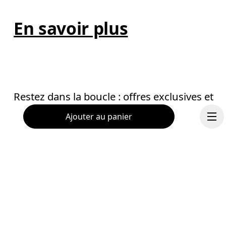
En savoir plus
Restez dans la boucle : offres exclusives et
avant-première
Ajouter au panier
E-mail
*
S’inscrire
Continuer
Aide & assistance
En continuant, vous acceptez notre politique de confidentialité. Vos 