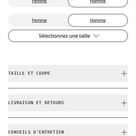
Femme
Homme
Femme
Homme
Sélectionnez une taille
TAILLE ET COUPE
Correspond à la taille réelle.
LIVRAISON ET RETOURS
Livraison gratuite pour toute commande
Guide des tailles - Chaussettes homme
supérieure à CHF 40
CONSEILS D’ENTRETIEN
Retour gratuit sous 30 jours