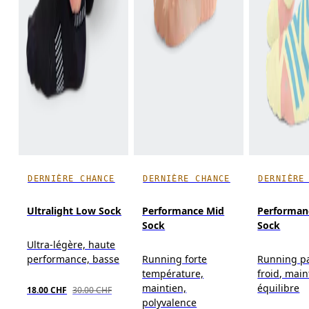
DERNIÈRE CHANCE
DERNIÈRE CHANCE
DERNIÈRE
Ultralight Low Sock
Performance Mid
Performan
Sock
Sock
Ultra-légère, haute
performance, basse
Running forte
Running p
température,
froid, main
maintien,
équilibre
18.00 CHF
30.00 CHF
polyvalence