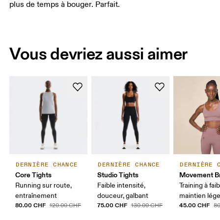
plus de temps à bouger. Parfait.
Vous devriez aussi aimer
DERNIÈRE CHANCE
DERNIÈRE CHANCE
DERNIÈRE 
Core Tights
Studio Tights
Movement B
Running sur route,
Faible intensité,
Training à fai
entraînement
douceur, galbant
maintien lég
80.00 CHF
75.00 CHF
45.00 CHF
120.00 CHF
130.00 CHF
8