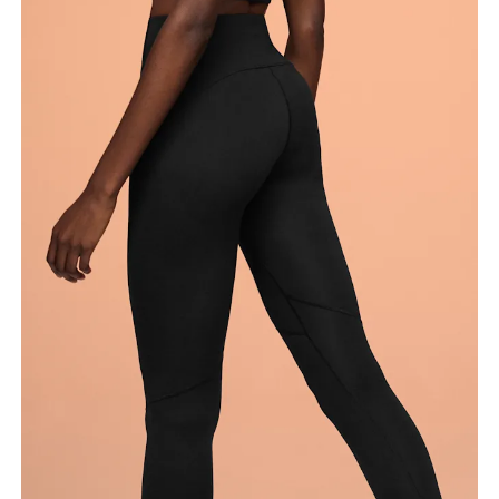
Entrejambe
Tenez-vous debout, pieds légèrement écartés et
jambes droites. Prenez la mesure du haut de
l’intérieur de la jambe jusqu’à la cheville.