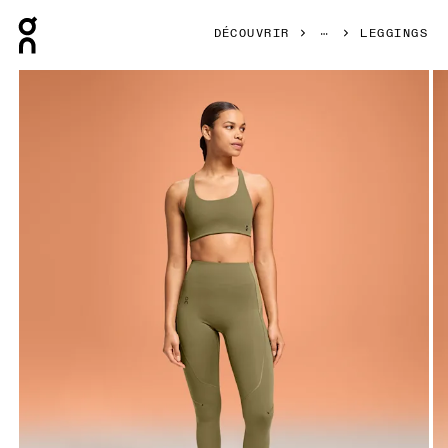
Press Escape to close navigation
DÉCOUVRIR
LEGGINGS
Image 1 de 4 de la galerie d’images On Movement Tights L