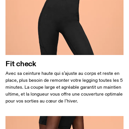
Taille
Fit check
Mesurez votre tour de taille au dessus du nombril,
là où la taille est la plus fine.
Avec sa ceinture haute qui s’ajuste au corps et reste en
place, plus besoin de remonter votre legging toutes les 5
Hanches
minutes. La coupe large et agréable garantit un maintien
Mesurez votre tour de hanches sur la partie la plus
ultime, et la longueur vous offre une couverture optimale
large.
pour vos sorties au cœur de l’hiver.
Cuisses
Tenez-vous debout, pieds écartés à la largeur des
épaules. Mesurez votre tour de cuisse sur la partie
la plus large.