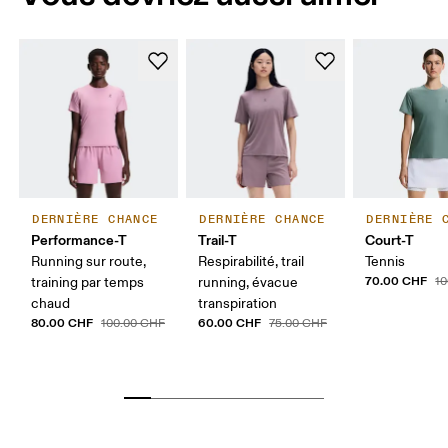
DERNIÈRE CHANCE
DERNIÈRE CHANCE
DERNIÈRE 
Performance-T
Trail-T
Court-T
Running sur route,
Respirabilité, trail
Tennis
70.00 CHF
training par temps
running, évacue
1
chaud
transpiration
80.00 CHF
60.00 CHF
100.00 CHF
75.00 CHF