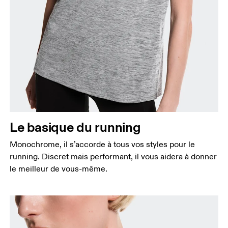
Buste
Prenez la mesure au niveau le plus large du buste,
en gardant le ruban à l’horizontale.
Taille
Le basique du running
Mesurez votre tour de taille au dessus du nombril,
là où la taille est la plus fine.
Monochrome, il s’accorde à tous vos styles pour le
Hanches
running. Discret mais performant, il vous aidera à donner
Mesurez votre tour de hanches sur la partie la plus
le meilleur de vous-même.
large.