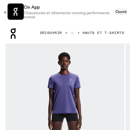
On App
Ouvrir
Chaussures et vêtements running performance
suisse
Press Escape to close navigation
DÉCOUVRIR
HAUTS ET T-SHIRTS
Image 1 de 6 de la galerie d’images On Core-T Twilight Femm