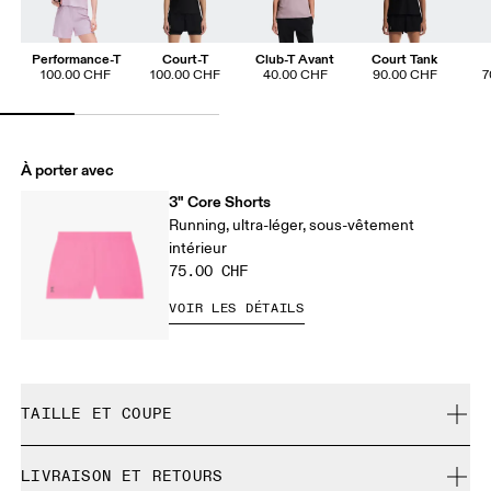
Performance-T
Court-T
Club-T Avant
Court Tank
100.00 CHF
100.00 CHF
40.00 CHF
90.00 CHF
7
À porter avec
3" Core Shorts
Running, ultra-léger, sous-vêtement
intérieur
75.00 CHF
VOIR LES DÉTAILS
TAILLE ET COUPE
Normale. Correspond à la taille réelle.
LIVRAISON ET RETOURS