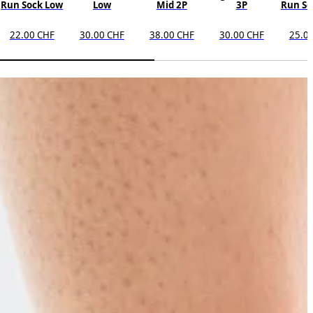
Run Sock Low
Low
Mid 2P
3P
Run So
22.00 CHF
30.00 CHF
38.00 CHF
30.00 CHF
25.0