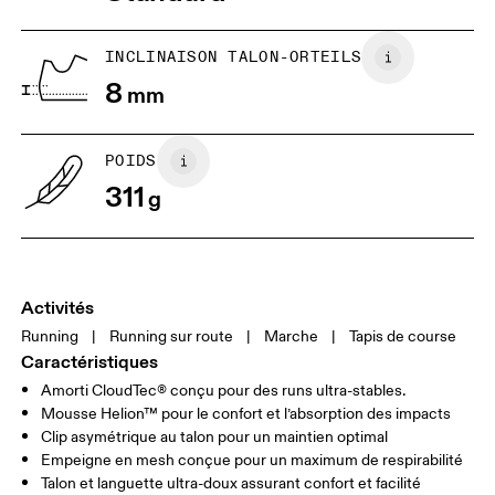
INCLINAISON TALON-ORTEILS
Glisser horizontalement pour en savoir plus
8
mm
POIDS
311
g
Activités
Running
|
Running sur route
|
Marche
|
Tapis de course
Caractéristiques
Amorti CloudTec® conçu pour des runs ultra-stables.
Mousse Helion™ pour le confort et l’absorption des impacts
Clip asymétrique au talon pour un maintien optimal
Empeigne en mesh conçue pour un maximum de respirabilité
Talon et languette ultra-doux assurant confort et facilité