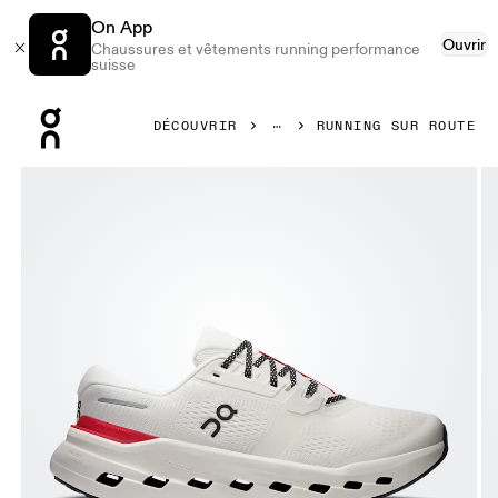
On App
Ouvrir
Chaussures et vêtements running performance
suisse
Press Escape to close navigation
DÉCOUVRIR
RUNNING SUR ROUTE
Image 1 de 6 de la galerie d’images On Cloudrunner 3 Ivo