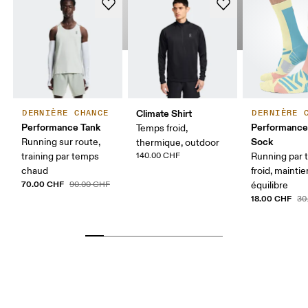
Climate Shirt
DERNIÈRE CHANCE
DERNIÈRE 
Performance Tank
Performance
Temps froid,
Sock
Running sur route,
thermique, outdoor
training par temps
140.00 CHF
Running par
chaud
froid, maintie
70.00 CHF
90.00 CHF
équilibre
18.00 CHF
30