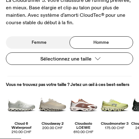
La Cloudrunner 3. Votre chaussure de running préférée,
en mieux. Base élargie et clip au talon pour plus de
maintien. Avec système d’amorti CloudTec® pour une
course stable du début à la fin.
Femme
Homme
Sélectionnez une taille
Vous ne trouvez pas votre taille ? Jetez un œil à ces best-sellers
Cloud 6
Cloudaway 2
Cloudsolo
Cloudmonster 3
Clou
Waterproof
LOEWE
200.00 CHF
175.00 CHF
2
210.00 CHF
610.00 CHF