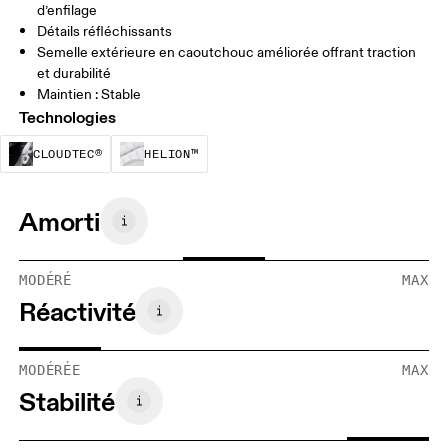
d’enfilage
Détails réfléchissants
Semelle extérieure en caoutchouc améliorée offrant traction
et durabilité
Maintien : Stable
Technologies
CloudTec® est un système d’amorti structurel.
La mousse Helion™ est conçue pou
CLOUDTEC®
HELION™
Amorti
MODÉRÉ
MAX
Réactivité
MODÉRÉE
MAX
Stabilité