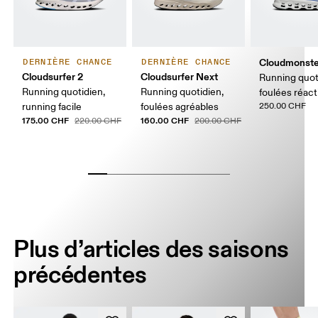
Cloudmonste
DERNIÈRE CHANCE
DERNIÈRE CHANCE
Cloudsurfer 2
Cloudsurfer Next
Running quot
Running quotidien,
Running quotidien,
foulées réact
running facile
foulées agréables
250.00 CHF
175.00 CHF
160.00 CHF
220.00 CHF
200.00 CHF
Plus d’articles des saisons
précédentes