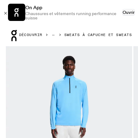
On App
Ouvrir
Chaussures et vêtements running performance
suisse
Press Escape to close navigation
DÉCOUVRIR
SWEATS À CAPUCHE ET SWEATS
Image 1 de 6 de la galerie d’images On Climate Shirt Gou