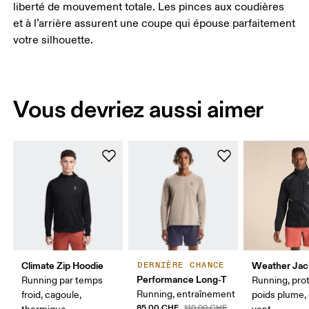
liberté de mouvement totale. Les pinces aux coudières
et à l’arrière assurent une coupe qui épouse parfaitement
votre silhouette.
Vous devriez aussi aimer
Climate Zip Hoodie
Weather Jac
DERNIÈRE CHANCE
Performance Long-T
Running par temps
Running, pro
Running, entraînement
froid, cagoule,
poids plume,
85.00 CHF
110.00 CHF