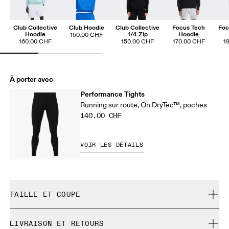
Club Collective
Club Hoodie
Club Collective
Focus Tech
Foc
Hoodie
1/4 Zip
Hoodie
150.00 CHF
160.00 CHF
150.00 CHF
170.00 CHF
1
À porter avec
Performance Tights
Running sur route, On DryTec™, poches
140.00 CHF
VOIR LES DÉTAILS
TAILLE ET COUPE
Ajustée. Correspond à la taille réelle.
LIVRAISON ET RETOURS