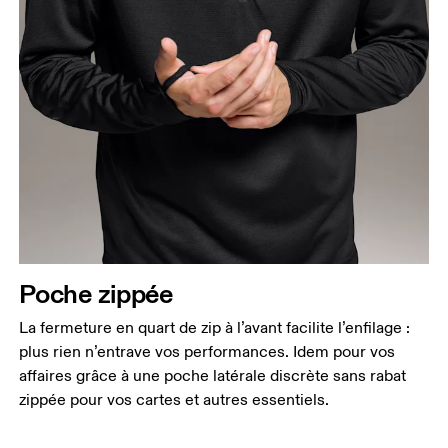
Poitrine
Prenez la mesure au niveau le plus large de la
poitrine, en gardant le ruban à l’horizontale.
Taille
Mesurez votre tour de taille au dessus du nombril,
là où la taille est la plus fine.
Poche zippée
Hanches
Mesurez votre tour de hanches sur la partie la plus
La fermeture en quart de zip à l’avant facilite l’enfilage :
large.
plus rien n’entrave vos performances. Idem pour vos
affaires grâce à une poche latérale discrète sans rabat
zippée pour vos cartes et autres essentiels.