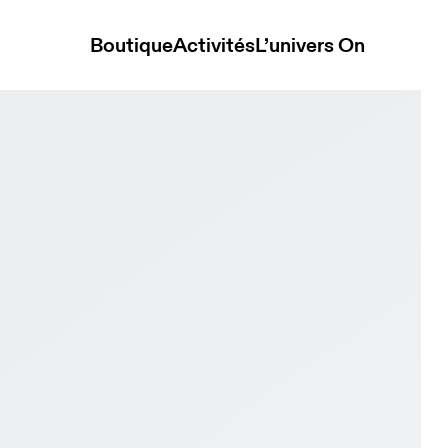
Boutique
Activités
L’univers On
 Stone & Black Homme Active Life Chaussures