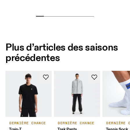
Plus d’articles des saisons
précédentes
DERNIÈRE CHANCE
DERNIÈRE CHANCE
DERNIÈRE 
Train-T
Trek Pants
Tennis Sock