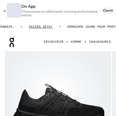
On App
Ouvrir
Chaussures et vêtements running performance
suisse
BAIS.
FAITES VITE!
DERNIERS JOURS POUR PROFIT
Press Escape to close navigation
DÉCOUVRIR
HOMME
CHAUSSURES
Image 1 de 6 de la galerie d’images On Cloudswift Amp Bla