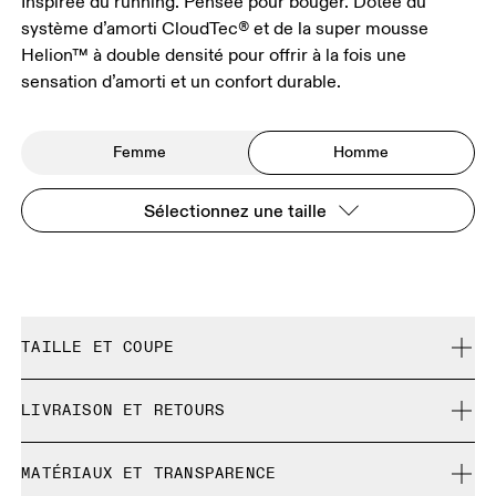
Inspirée du running. Pensée pour bouger. Dotée du
système d’amorti CloudTec® et de la super mousse
Helion™ à double densité pour offrir à la fois une
sensation d’amorti et un confort durable.
Femme
Homme
Sélectionnez une taille
TAILLE ET COUPE
Correspond à la pointure réelle.
LIVRAISON ET RETOURS
Livraison gratuite
Guide des tailles - Chaussures homme
MATÉRIAUX ET TRANSPARENCE
Retour gratuit sous 30 jours