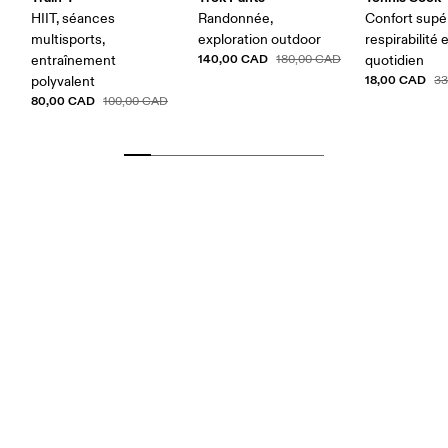
HIIT, séances
Randonnée,
Confort supér
multisports,
exploration outdoor
respirabilité 
140,00 CAD
entraînement
180,00 CAD
quotidien
18,00 CAD
polyvalent
33
80,00 CAD
100,00 CAD