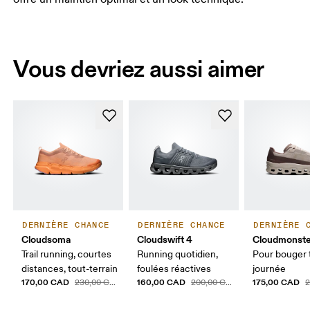
Vous devriez aussi aimer
DERNIÈRE CHANCE
DERNIÈRE CHANCE
DERNIÈRE 
Cloudsoma
Cloudswift 4
Cloudmonste
Trail running, courtes
Running quotidien,
Pour bouger 
distances, tout-terrain
foulées réactives
journée
170,00 CAD
160,00 CAD
175,00 CAD
230,00 CAD
200,00 CAD