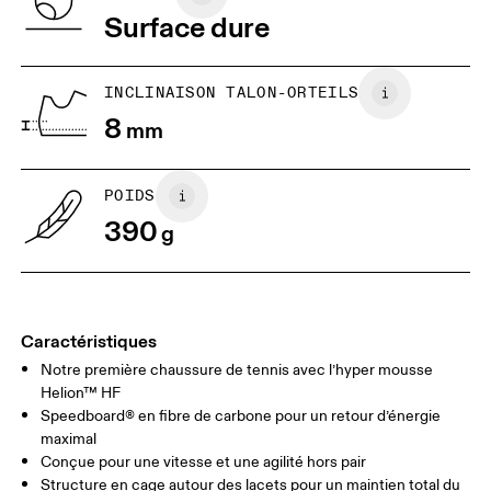
remboursement
Viêt Nam
Surface dure
JP
25
25.5
UK
6.5
7
INCLINAISON TALON-ORTEILS
8
mm
US
7
7.5
POIDS
Glisser horizontalement pour en savoir plus
390
g
Caractéristiques
Notre première chaussure de tennis avec l’hyper mousse
Helion™ HF
Speedboard® en fibre de carbone pour un retour d’énergie
maximal
Conçue pour une vitesse et une agilité hors pair
Structure en cage autour des lacets pour un maintien total du