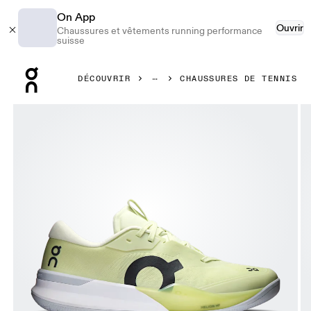
On App
Ouvrir
Chaussures et vêtements running performance
suisse
Press Escape to close navigation
DÉCOUVRIR
CHAUSSURES DE TENNIS
Image 1 de 6 de la galerie d’images On THE ROGER Pro 3 