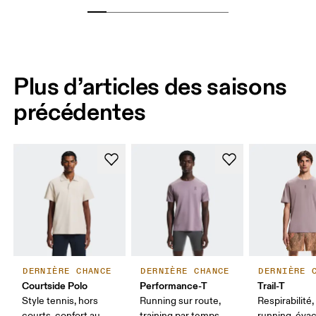
Plus d’articles des saisons
précédentes
DERNIÈRE CHANCE
DERNIÈRE CHANCE
DERNIÈRE 
Courtside Polo
Performance-T
Trail-T
Style tennis, hors
Running sur route,
Respirabilité, 
courts, confort au
training par temps
running, éva