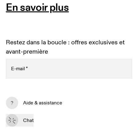
En savoir plus
Restez dans la boucle : offres exclusives et
avant-première
E-mail
*
Recevez du contenu personnalisé sur toutes les
plateformes digitales selon vos interactions avec On.
Aide & assistance
En savoir plus
Chat
S’inscrire