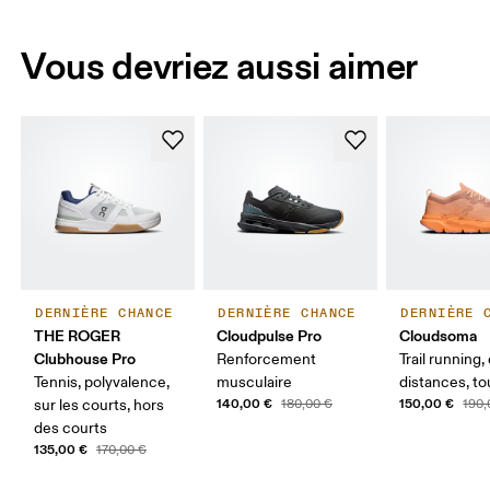
Vous devriez aussi aimer
DERNIÈRE CHANCE
DERNIÈRE CHANCE
DERNIÈRE 
THE ROGER
Cloudpulse Pro
Cloudsoma
Clubhouse Pro
Renforcement
Trail running
Tennis, polyvalence,
musculaire
distances, to
140,00 €
150,00 €
sur les courts, hors
180,00 €
190,
des courts
135,00 €
170,00 €