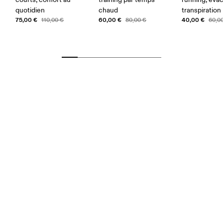
quotidien
chaud
transpiration
75,00 €
60,00 €
40,00 €
110,00 €
80,00 €
60,0