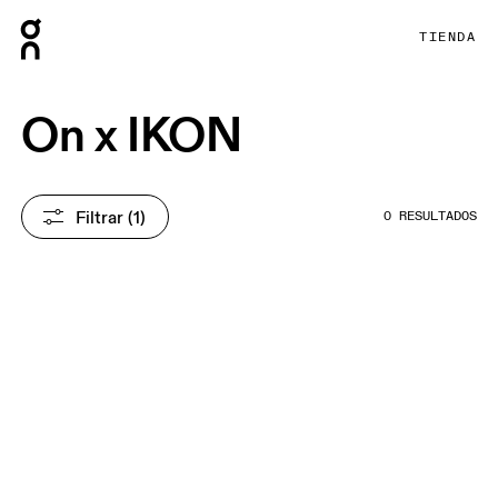
Press Escape to close navigation
TIENDA
On x IKON
Filtrar
 (1)
0 RESULTADOS