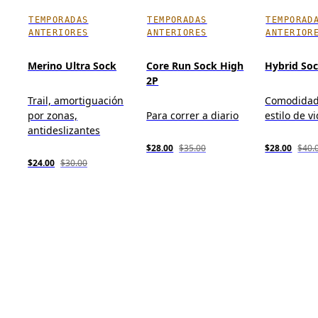
TEMPORADAS
TEMPORADAS
TEMPORAD
ANTERIORES
ANTERIORES
ANTERIOR
Merino Ultra Sock
Core Run Sock High
Hybrid So
2P
Trail, amortiguación
Comodidad 
por zonas,
Para correr a diario
estilo de v
antideslizantes
$28.00
$35.00
$28.00
$40.
$24.00
$30.00