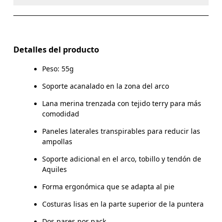
No usar blanqueador ni lejía
EU
35 — 38.5
39 — 42.5
4
No limpiar en seco
Materiales
MUJER (E.E.
No planchar
W 4 — 7.5
W 8 — 10.5
U.U)
82% Polyamide (Recycled) 14% Wool (Merino) 4%Elastane
Detalles del producto
No usar secadora
HOMBRE
Peso: 55g
M 7 — 9
M 9.
País de origen
(E.E. U.U.)
Soporte acanalado en la zona del arco
Turquía
UK
3 — 5.5
6 — 8.5
9 
Lana merina trenzada con tejido terry para más
comodidad
JP
22 — 24.5
25 — 27
2
Paneles laterales transpirables para reducir las
ampollas
BR
33 — 36
37 — 40
4
Soporte adicional en el arco, tobillo y tendón de
Aquiles
Arrastra en sentido horizontal para ver más.
Forma ergonómica que se adapta al pie
Costuras lisas en la parte superior de la puntera
Dos pares por pack