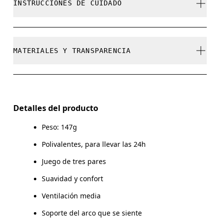
INSTRUCCIONES DE CUIDADO
No es posible cambiar los productos y colores de
edición limitada o de “Última oportunidad”, pero los
GUÍA DE TALLAS - CALCETINES 
puedes devolver y obtener un reembolso
Lavar a máquina con agua fría.
XS
S
MATERIALES Y TRANSPARENCIA
No usar blanqueador ni lejía
EU
35 — 38.5
39 — 42.5
4
No limpiar en seco
Materiales
MUJER (E.E.
No planchar
W 4 — 7.5
W 8 — 10.5
U.U)
63% Cotton (Organic) 33% Polyamide (Recycled), 4%
Detalles del producto
Elastane
No usar secadora
HOMBRE
Peso: 147g
M 7 — 9
M 9.
(E.E. U.U.)
País de origen
Polivalentes, para llevar las 24h
UK
3 — 5.5
6 — 8.5
9 
Turquía
Juego de tres pares
Suavidad y confort
JP
22 — 24.5
25 — 27
2
Ventilación media
BR
33 — 36
37 — 40
4
Soporte del arco que se siente