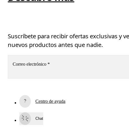
Suscríbete para recibir ofertas exclusivas y v
nuevos productos antes que nadie.
Correo electrónico
*
Suscríbete
Centro de ayuda
Al continuar, aceptas nuestra política de privacidad. Tus datos personales 
serán facilitados a On AG para que podamos informarte de nuestros 
productos, encuestas y ofertas por email. El envío y el análisis con fines 
Chat
estadísticos serán realizados por nuestros contratistas 
Sailthru y Braze
, 
con sede en los Estados Unidos. Puedes darte de baja en cualquier moment
utilizando el enlace que aparece al final de cada email. Para más 