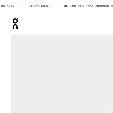
40%.
DISFRÚTALO.
ÚLTIMO DÍA PARA AHORRAR HAST
Press Escape to close navigation
Artículo 1 de 6 de la galería de productos On Cloudzon