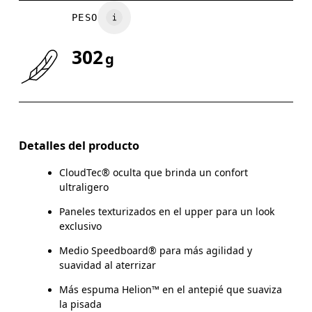
PESO
UK
6.5
7
302
g
Arrastra en sentido horizontal para ver más.
Detalles del producto
CloudTec® oculta que brinda un confort
ultraligero
Paneles texturizados en el upper para un look
exclusivo
Medio Speedboard® para más agilidad y
suavidad al aterrizar
Más espuma Helion™ en el antepié que suaviza
la pisada