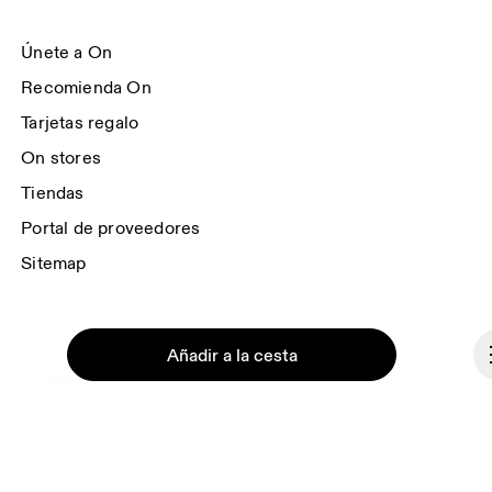
momento utilizando el enlace que aparece al final de cada email. Para más 
información, consulta el 
Aviso de Privacidad del Grupo On
.
Únete a On
Recomienda On
Tarjetas regalo
On stores
Tiendas
Portal de proveedores
Sitemap
Conócenos
Añadir a la cesta
Ondesign
Trabaja con nosotros
Inversores
Sala de prensa