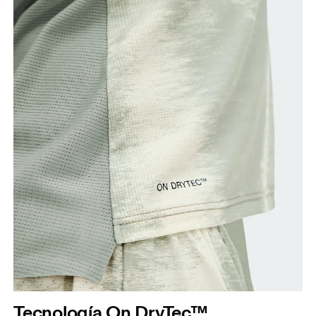
Tecnología On DryTec™