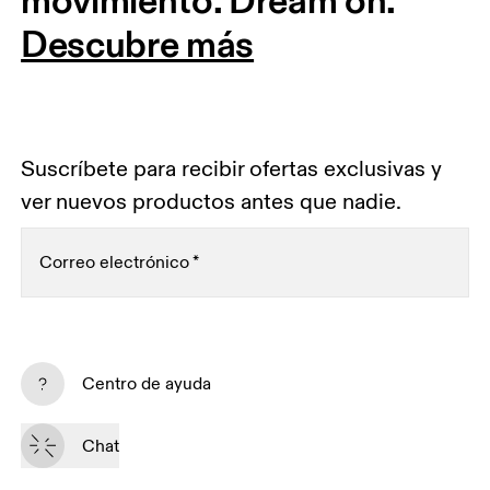
movimiento. Dream on.
Descubre más
Suscríbete para recibir ofertas exclusivas y
ver nuevos productos antes que nadie.
Correo electrónico
*
Suscríbete
Centro de ayuda
Al continuar, aceptas nuestra política de privacidad. Tus datos personales 
serán facilitados a On AG para que podamos informarte de nuestros 
Chat
productos, encuestas y ofertas por email. El envío y el análisis con fines 
Sailthru y Braze
estadísticos serán realizados por nuestros contratistas 
, 
con sede en los Estados Unidos. Puedes darte de baja en cualquier 