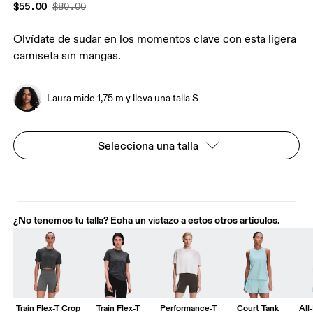
$55.00
$80.00
Olvídate de sudar en los momentos clave con esta ligera
camiseta sin mangas.
Laura mide 1,75 m y lleva una talla S
Selecciona una talla
¿No tenemos tu talla? Echa un vistazo a estos otros artículos.
Train Flex-T Crop
Train Flex-T
Performance-T
Court Tank
All