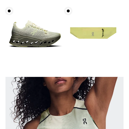
Busto
Mide el contorno de la parte con más volumen del
busto manteniendo la cinta métrica horizontal.
Cintura
Mide el contorno de la parte más estrecha de la
cintura.
Cadera
Mide el contorno de la parte más ancha de las
caderas.