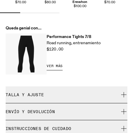
Erewhon
$70.00
$80.00
$70.00
$100.00
Queda genial con...
Performance Tights 7/8
Road running, entrenamiento
$120.00
VER MÁS
TALLA Y AJUSTE
Ceñido. Se ajusta a tu talla.
ENVÍO Y DEVOLUCIÓN
Envío gratuito en pedidos de más de $50
Laura mide 1,75 m y lleva una talla S
INSTRUCCIONES DE CUIDADO
30 días para la devolución gratuita