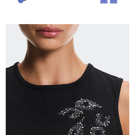
Mide el contorno de la parte con más volumen del
busto manteniendo la cinta métrica horizontal.
Cintura
Mide el contorno de la parte más estrecha de la
cintura.
Cadera
Mide el contorno de la parte más ancha de las
caderas.