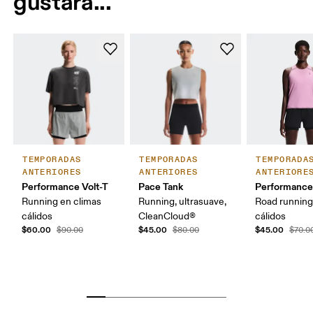
gustará...
TEMPORADAS
TEMPORADAS
TEMPORADA
ANTERIORES
ANTERIORES
ANTERIORE
Performance Volt-T
Pace Tank
Performance
Running en climas
Running, ultrasuave,
Road running
cálidos
CleanCloud®
cálidos
$60.00
$45.00
$45.00
$90.00
$80.00
$70.0