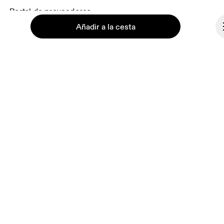
Portal de proveedores
Añadir a la cesta
Sitemap
Conócenos
Ondesign
Trabaja con nosotros
Continuar
Inversores
Sala de prensa
Afiliaciones
Backstage
Estados Unidos