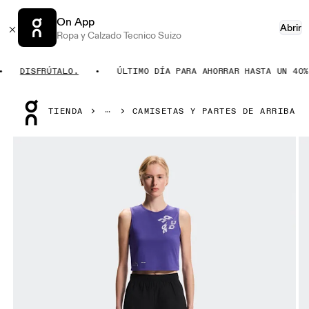
On App
Abrir
Ropa y Calzado Tecnico Suizo
DISFRÚTALO.
ÚLTIMO DÍA PARA AHORRAR HASTA UN 40%.
Press Escape to close navigation
TIENDA
CAMISETAS Y PARTES DE ARRIBA
Artículo 1 de 6 de la galería de productos On On Run Tank T