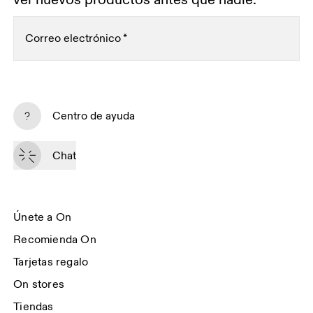
Correo electrónico
*
Suscríbete
Centro de ayuda
Al continuar, aceptas nuestra política de privacidad. Tus datos personales 
serán facilitados a On AG para que podamos informarte de nuestros 
Chat
productos, encuestas y ofertas por email. El envío y el análisis con fines 
Sailthru y Braze
estadísticos serán realizados por nuestros contratistas 
, 
con sede en los Estados Unidos. Puedes darte de baja en cualquier 
momento utilizando el enlace que aparece al final de cada email. Para más 
información, consulta el 
Aviso de Privacidad del Grupo On
.
Únete a On
Recomienda On
Tarjetas regalo
On stores
Tiendas