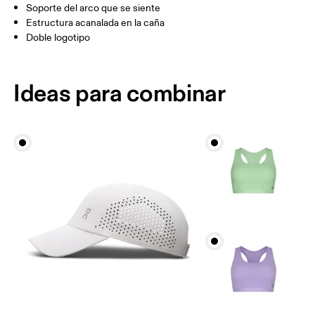
Soporte del arco que se siente
Estructura acanalada en la caña
JP
22 — 24.5
25 — 27
28
Doble logotipo
BR
33 — 36
37 — 40
41
Ideas para combinar
Arrastra en sentido horizontal para ver más.