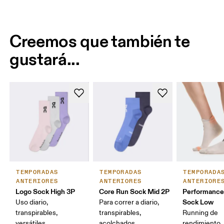
Creemos que también te
gustará...
TEMPORADAS
TEMPORADAS
TEMPORADA
ANTERIORES
ANTERIORES
ANTERIORE
Logo Sock High 3P
Core Run Sock Mid 2P
Performance
Sock Low
Uso diario,
Para correr a diario,
transpirables,
transpirables,
Running de
versátiles
acolchados
rendimiento,