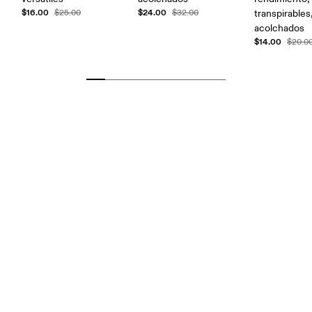
$16.00
$24.00
$25.00
$32.00
transpirables
acolchados
$14.00
$20.0