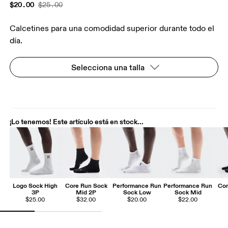
$20.00
$25.00
Calcetines para una comodidad superior durante todo el
día.
Selecciona una talla
¡Lo tenemos! Este artículo está en stock...
Logo Sock High
Core Run Sock
Performance Run
Performance Run
Cor
3P
Mid 2P
Sock Low
Sock Mid
$25.00
$32.00
$20.00
$22.00