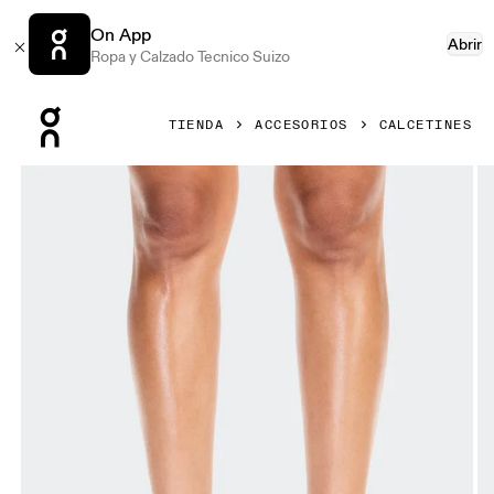
On App
Abrir
Ropa y Calzado Tecnico Suizo
Press Escape to close navigation
TIENDA
ACCESORIOS
CALCETINES
Artículo 1 de 3 de la galería de productos On Logo Sock Mi