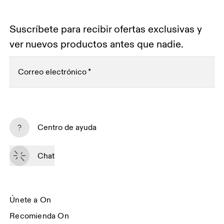
Suscríbete para recibir ofertas exclusivas y
ver nuevos productos antes que nadie.
Correo electrónico
*
Suscríbete
Centro de ayuda
Al continuar, aceptas nuestra política de privacidad. Tus datos personales 
serán facilitados a On AG para que podamos informarte de nuestros 
Chat
productos, encuestas y ofertas por email. El envío y el análisis con fines 
Sailthru y Braze
estadísticos serán realizados por nuestros contratistas 
, 
con sede en los Estados Unidos. Puedes darte de baja en cualquier 
momento utilizando el enlace que aparece al final de cada email. Para más 
información, consulta el 
Aviso de Privacidad del Grupo On
.
Únete a On
Recomienda On