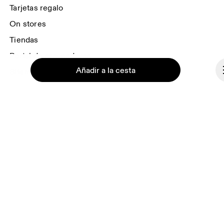
Tarjetas regalo
On stores
Tiendas
Portal de proveedores
Añadir a la cesta
Sitemap
Conócenos
Ondesign
Trabaja con nosotros
Continuar
Inversores
Sala de prensa
Afiliaciones
Backstage