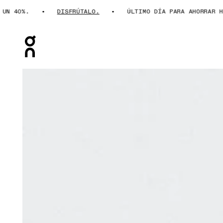
0%.
DISFRÚTALO.
ÚLTIMO DÍA PARA AHORRAR HASTA 
Press Escape to close navigation
Artículo 1 de 3 de la galería de productos On Performa