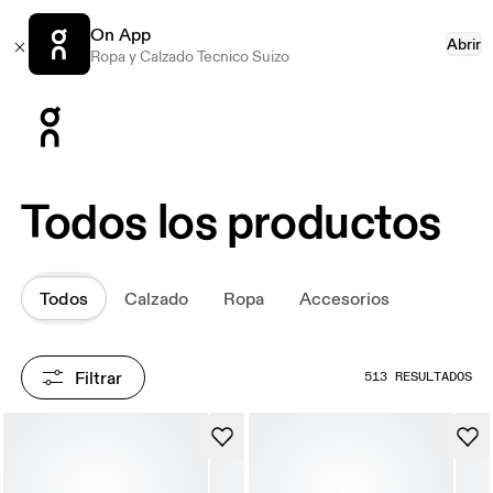
On App
Abrir
Ropa y Calzado Tecnico Suizo
Press Escape to close navigation
Todos los productos
Todos
Calzado
Ropa
Accesorios
Filtrar
513 RESULTADOS