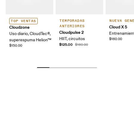
TEMPORADAS
NUEVA GEN
TOP VENTAS
ANTERIORES
Cloud X 5
Cloudzone
Cloudpulse 2
Entrenamien
Uso diario, CloudTec®,
HIIT, circuitos
$160.00
superespuma Helion™
$125.00
$160.00
$150.00