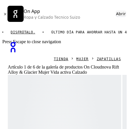
On App
Abrir
Ropa y Calzado Tecnico Suizo
DISFRÚTALO.
ÚLTIMO DÍA PARA AHORRAR HASTA UN 40%.
Press Escape to close navigation
TIENDA
MUJER
ZAPATILLAS
Artículo 1 de 6 de la galería de productos On Cloudnova Rift
Alloy & Glacier Mujer Vida activa Calzado