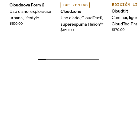
Cloudnova Form 2
EDICIÓN L
TOP VENTAS
Cloudtilt
Cloudzone
Uso diario, exploración
Caminar, lige
urbana, lifestyle
Uso diario, CloudTec®,
$150.00
CloudTec P
superespuma Helion™
$170.00
$150.00