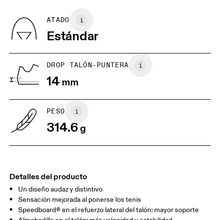
Vamp: 95% Recycled Polyester, 5% Spandex
puedes devolver y obtener un reembolso
Quarter: 100% Recycled Polyester
BR
37
38
ATADO
Tongue: 80% Recycled Polyester, 20% Polyurethane
Estándar
País de origen
EU
40
40.5
Vietnam
JP
25
25.5
DROP TALÓN-PUNTERA
14
mm
UK
6.5
7
PESO
Arrastra en sentido horizontal para ver más.
314.6
g
Detalles del producto
Un diseño audaz y distintivo
Sensación mejorada al ponerse los tenis
Speedboard® en el refuerzo lateral del talón: mayor soporte