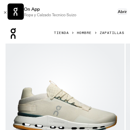
On App
Abrir
Ropa y Calzado Tecnico Suizo
Press Escape to close navigation
TIENDA
HOMBRE
ZAPATILLAS
Artículo 1 de 6 de la galería de productos On Cloudnova 2 G