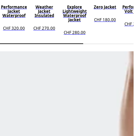
Performance
Weather
Explore
Zero Jacket
Perfo
Jacket
Jacket
Lightweight
Volt 
Waterproof
Insulated
Waterproof
Jacket
CHF 180.00
CHF 2
CHF 320.00
CHF 270.00
CHF 280.00