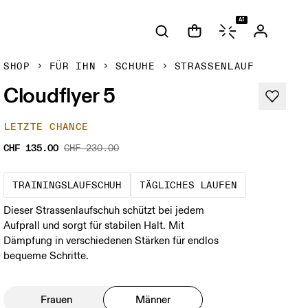
AI
SHOP
FÜR IHN
SCHUHE
STRASSENLAUF
Cloudflyer 5
LETZTE CHANCE
CHF 135.00
CHF 230.00
Der optimale Schuh für die meisten 
Das ist dein
TRAININGSLAUFSCHUH
TÄGLICHES LAUFEN
Dieser Strassenlaufschuh schützt bei jedem
Aufprall und sorgt für stabilen Halt. Mit
Dämpfung in verschiedenen Stärken für endlos
bequeme Schritte.
Frauen
Männer