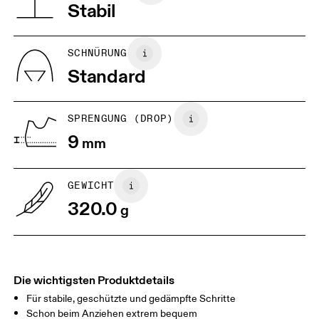
Stabil
JP
25
25.5
UK
6.5
7
SCHNÜRUNG
Standard
US
7
7.5
SPRENGUNG (DROP)
Horizontal verschieben, um mehr zu sehen
9
mm
GEWICHT
320.0
g
Die wichtigsten Produktdetails
Für stabile, geschützte und gedämpfte Schritte
Schon beim Anziehen extrem bequem