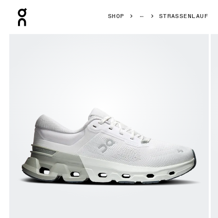
Press Escape to close navigation
SHOP
STRASSENLAUF
Bild 1 von 6 in der Produktgalerie On Cloudflyer 5 Ivory & 