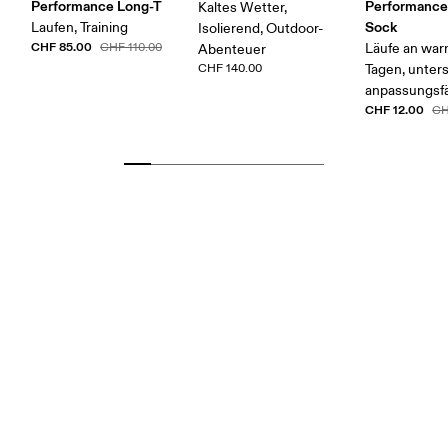
Performance Long-T
Performanc
Kaltes Wetter,
Sock
Laufen, Training
Isolierend, Outdoor-
CHF 85.00
CHF 110.00
Läufe an wa
Abenteuer
CHF 140.00
Tagen, unter
anpassungsf
CHF 12.00
CH