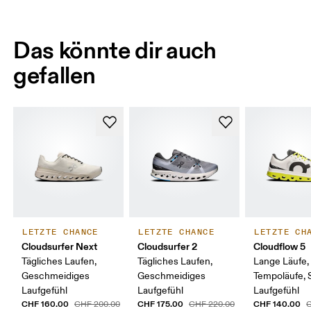
Das könnte dir auch
gefallen
LETZTE CHANCE
LETZTE CHANCE
LETZTE CH
Cloudsurfer Next
Cloudsurfer 2
Cloudflow 5
Tägliches Laufen,
Tägliches Laufen,
Lange Läufe,
Geschmeidiges
Geschmeidiges
Tempoläufe, 
Laufgefühl
Laufgefühl
Laufgefühl
CHF 160.00
CHF 175.00
CHF 140.00
CHF 200.00
CHF 220.00
C