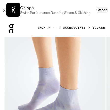
On App
Öffnen
Swiss Performance Running Shoes & Clothing
Press Escape to close navigation
SHOP
ACCESSOIRES
SOCKEN
Bild 1 von 3 in der Produktgalerie On Performance Mid S