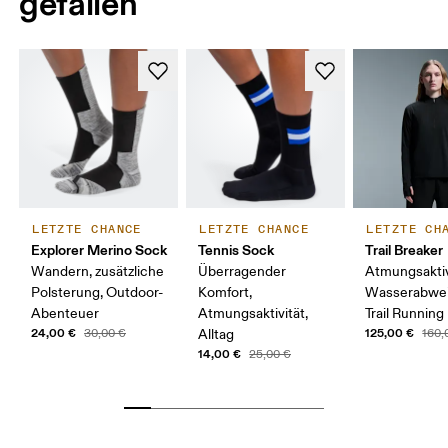
gefallen
LETZTE CHANCE
LETZTE CHANCE
LETZTE CH
Explorer Merino Sock
Tennis Sock
Trail Breaker
Wandern, zusätzliche
Überragender
Atmungsaktiv
Polsterung, Outdoor-
Komfort,
Wasserabwei
Abenteuer
Atmungsaktivität,
Trail Running
24,00 €
125,00 €
30,00 €
Alltag
160,
14,00 €
25,00 €