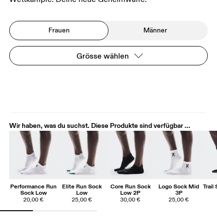
Frauen
Männer
Grösse wählen
Wir haben, was du suchst. Diese Produkte sind verfügbar ...
Performance Run
Elite Run Sock
Core Run Sock
Logo Sock Mid
Trail
Sock Low
Low
Low 2P
3P
20,00 €
25,00 €
30,00 €
25,00 €