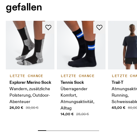
gefallen
LETZTE CHANCE
LETZTE CHANCE
LETZTE CH
Explorer Merino Sock
Tennis Sock
Trail-T
Wandern, zusätzliche
Überragender
Atmungsaktiv,
Polsterung, Outdoor-
Komfort,
Running,
Abenteuer
Atmungsaktivität,
Schweissabl
24,00 €
45,00 €
30,00 €
Alltag
60,0
14,00 €
25,00 €