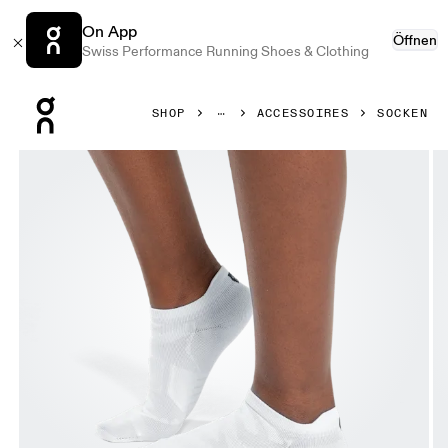
On App
Öffnen
Swiss Performance Running Shoes & Clothing
Press Escape to close navigation
SHOP
ACCESSOIRES
SOCKEN
Bild 1 von 3 in der Produktgalerie On Performance Low So