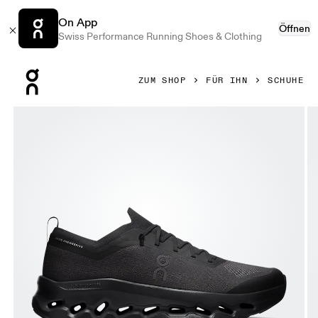
On App
Öffnen
Swiss Performance Running Shoes & Clothing
Press Escape to close navigation
ZUM SHOP
FÜR IHN
SCHUHE
Bild 1 von 6 in der Produktgalerie On Cloudtilt Moon Black 