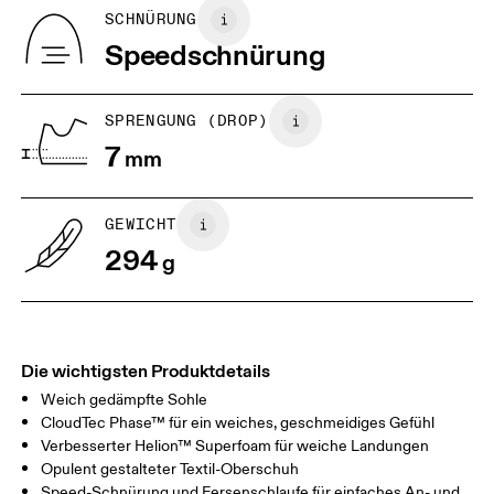
Herkunftsland
BR
37
38
SCHNÜRUNG
Indonesien
Speedschnürung
JP
25
25.5
UK
6.5
7
SPRENGUNG (DROP)
7
mm
US
7
7.5
GEWICHT
Horizontal verschieben, um mehr zu sehen
294
g
Die wichtigsten Produktdetails
Weich gedämpfte Sohle
CloudTec Phase™ für ein weiches, geschmeidiges Gefühl
Verbesserter Helion™ Superfoam für weiche Landungen
Opulent gestalteter Textil-Oberschuh
Speed-Schnürung und Fersenschlaufe für einfaches An- und