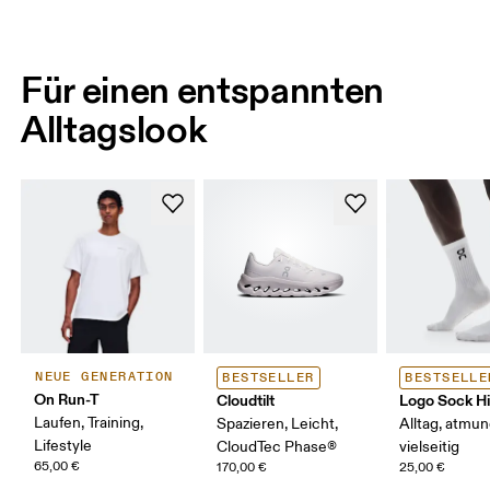
Für einen entspannten
Alltagslook
NEUE GENERATION
BESTSELLER
BESTSELLE
On Run-T
Cloudtilt
Logo Sock H
Laufen, Training,
Spazieren, Leicht,
Alltag, atmun
Lifestyle
CloudTec Phase®
vielseitig
65,00 €
170,00 €
25,00 €