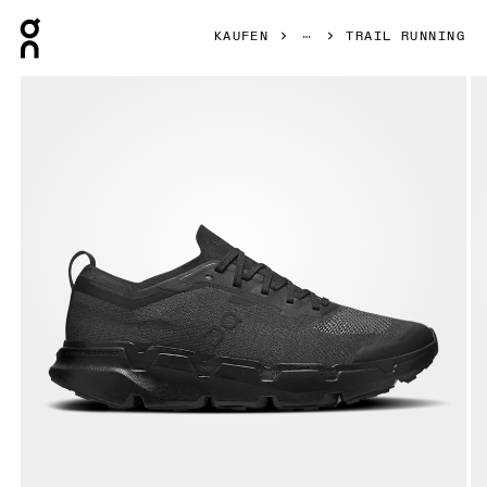
Press Escape to close navigation
KAUFEN
TRAIL RUNNING
Bild 1 von 6 in der Produktgalerie On Cloudsoma Black & Bl