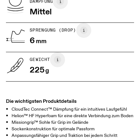
DÄMPFUNG
Mittel
US
7
7.5
SPRENGUNG (DROP)
Horizontal verschieben, um mehr zu sehen
6
mm
GEWICHT
225
g
Die wichtigsten Produktdetails
CloudTec Connect™ Dämpfung für ein intuitives Laufgefühl
Helion™ HF Hyperfoam für eine direkte Verbindung zum Boden
Missiongrip™ Sohle für Grip im Gelände
Sockenkonstruktion für optimale Passform
Anpassungsfähiger Grip und Traktion bei jedem Schritt