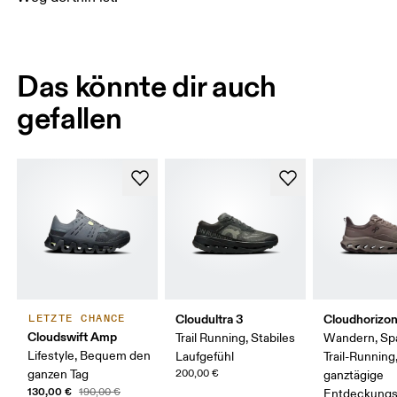
Das könnte dir auch
gefallen
Cloudultra 3
Cloudhorizon
LETZTE CHANCE
Cloudswift Amp
Trail Running, Stabiles
Wandern, Spa
Lifestyle, Bequem den
Laufgefühl
Trail-Running
ganzen Tag
200,00 €
ganztägige
130,00 €
190,00 €
Entdeckungs