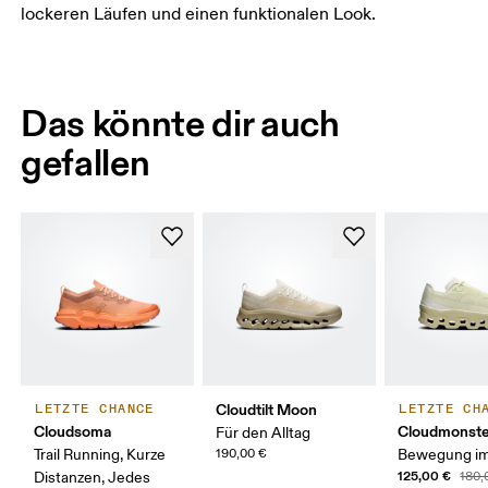
lockeren Läufen und einen funktionalen Look.
Das könnte dir auch
gefallen
Cloudtilt Moon
LETZTE CHANCE
LETZTE CH
Cloudsoma
Cloudmonste
Für den Alltag
Trail Running, Kurze
190,00 €
Bewegung im
125,00 €
Distanzen, Jedes
180,