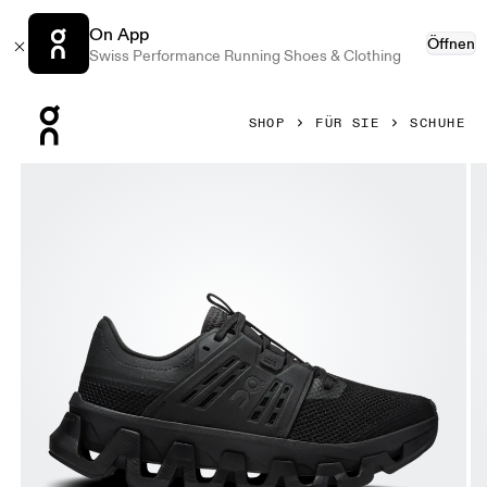
On App
Öffnen
Swiss Performance Running Shoes & Clothing
Press Escape to close navigation
SHOP
FÜR SIE
SCHUHE
Bild 1 von 6 in der Produktgalerie On Cloudswift Amp Blac