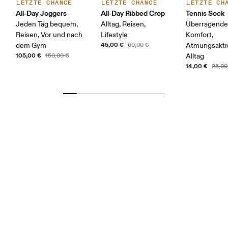
LETZTE CHANCE
LETZTE CHANCE
LETZTE CH
All-Day Joggers
All-Day Ribbed Crop
Tennis Sock
Jeden Tag bequem,
Alltag, Reisen,
Überragende
Reisen, Vor und nach
Lifestyle
Komfort,
45,00 €
dem Gym
60,00 €
Atmungsaktiv
105,00 €
150,00 €
Alltag
14,00 €
25,00