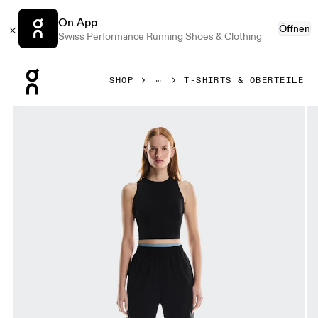
On App
Öffnen
Swiss Performance Running Shoes & Clothing
Press Escape to close navigation
SHOP
T-SHIRTS & OBERTEILE
Bild 1 von 6 in der Produktgalerie On Studio Crop Black Da