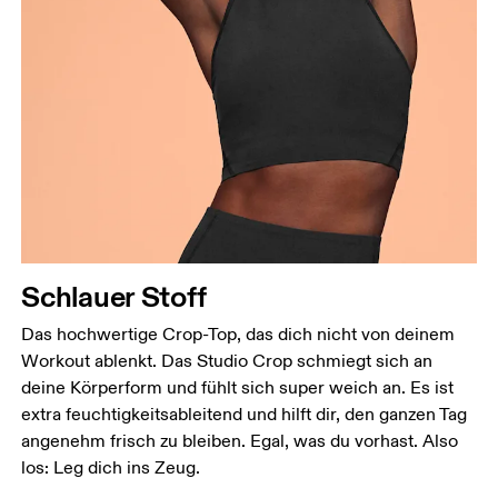
Brustumfang
Miss an der Stelle, an der dein Brustumfang am
grössten ist. Achte darauf, das Massband gerade zu
halten.
Taille
Miss den Umfang deiner natürlichen Taille. Dort,
Schlauer Stoff
wo dein Oberkörper am schmalsten ist.
Hüfte
Das hochwertige Crop-Top, das dich nicht von deinem
Miss um die breiteste Stelle deiner Hüfte herum.
Workout ablenkt. Das Studio Crop schmiegt sich an
deine Körperform und fühlt sich super weich an. Es ist
extra feuchtigkeitsableitend und hilft dir, den ganzen Tag
angenehm frisch zu bleiben. Egal, was du vorhast. Also
los: Leg dich ins Zeug.