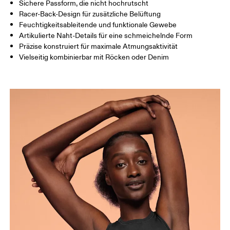
Horizontal verschieben, um mehr zu sehen
Sichere Passform, die nicht hochrutscht
Racer-Back-Design für zusätzliche Belüftung
Feuchtigkeitsableitende und funktionale Gewebe
Artikulierte Naht-Details für eine schmeichelnde Form
So misst du richtig
Präzise konstruiert für maximale Atmungsaktivität
Vielseitig kombinierbar mit Röcken oder Denim