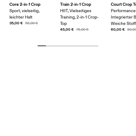
Core 2-in-1 Crop
Train 2-in-1 Crop
Court Crop T
Sport, vielseitig,
HIIT, Vielseitiges
Performance-
leichter Halt
Training, 2-in-1 Crop-
Integrierter 
35,00 €
55,00 €
Top
Weiche Stof
45,00 €
60,00 €
75,00 €
80,0