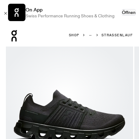
On App
Öffnen
Swiss Performance Running Shoes & Clothing
Press Escape to close navigation
SHOP
STRASSENLAUF
Bild 1 von 6 in der Produktgalerie On Cloudswift 4 Black & 