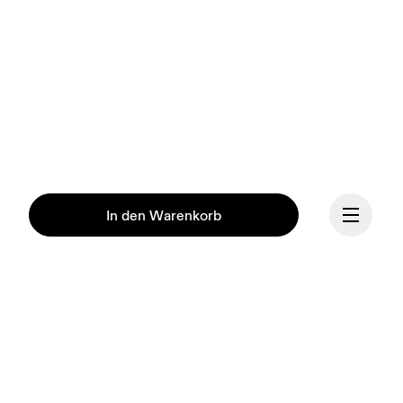
In den Warenkorb
Fortsetzen
Unsere Mission ist es, den 