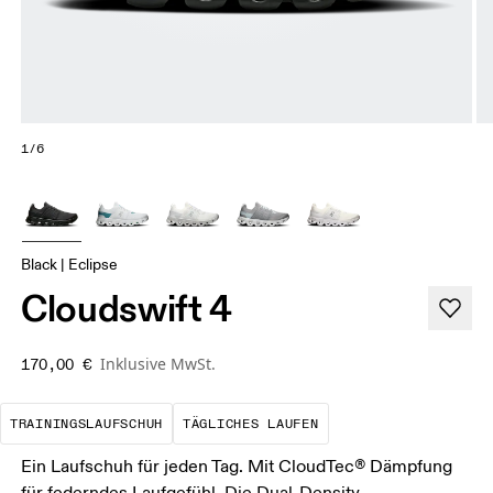
1/6
Black | Eclipse
Cloudswift 4
Inklusive MwSt.
170,00 €
Der optimale Schuh für die meisten dein
Das ist deine Basis
TRAININGSLAUFSCHUH
TÄGLICHES LAUFEN
Ein Laufschuh für jeden Tag. Mit CloudTec® Dämpfung
für federndes Laufgefühl. Die Dual-Density-