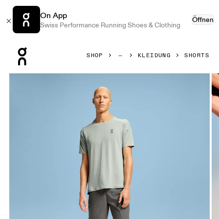
On App
Öffnen
Swiss Performance Running Shoes & Clothing
Press Escape to close navigation
SHOP
KLEIDUNG
SHORTS
Bild 1 von 5 in der Produktgalerie On Performance Hybrid 