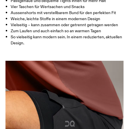
Passgenaue und bequeme Tights innen für mehr Halt
OBERSCHENK
Vier Taschen für Wertsachen und Snacks
54.5
56
5
EL
Aussenshorts mit verstellbarem Bund für den perfekten Fit
Weiche, leichte Stoffe in einem modernen Design
Vielseitig – kann zusammen oder getrennt getragen werden
Horizontal verschieben, um mehr zu sehen
Zum Laufen und auch einfach so an warmen Tagen
Schrittlänge (Grösse M): 18 cm
So vielseitig kann modern sein. In einem reduzierten, aktuellen
Design.
So misst du richtig