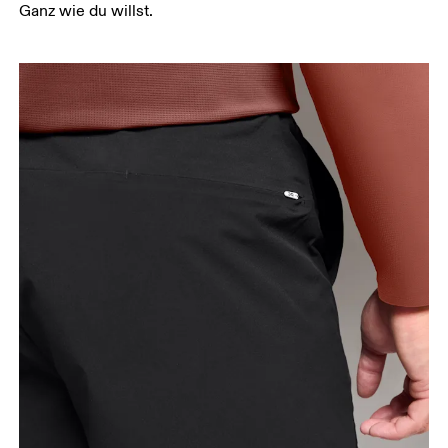
Schrittlänge
Ganz wie du willst.
Stell dich mit durchgedrückten Knien hin, die
Füsse leicht auseinander. Miss von der obersten
Stelle deines Innenbeins bis hinunter zum Knöchel.