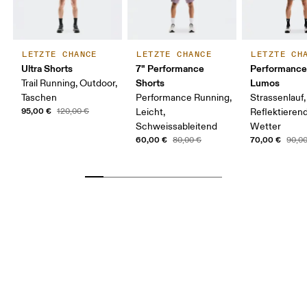
LETZTE CHANCE
LETZTE CHANCE
LETZTE CH
Ultra Shorts
7" Performance
Performance
Shorts
Lumos
Trail Running, Outdoor,
Taschen
Performance Running,
Strassenlauf,
95,00 €
120,00 €
Leicht,
Reflektierend
Schweissableitend
Wetter
60,00 €
70,00 €
80,00 €
90,0