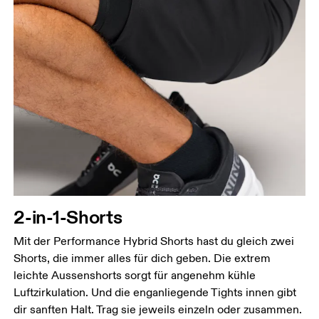
Taille
Miss den Umfang deiner natürlichen Taille. Dort,
wo dein Oberkörper am schmalsten ist.
2-in-1-Shorts
Hüfte
Miss um die breiteste Stelle deiner Hüfte herum.
Mit der Performance Hybrid Shorts hast du gleich zwei
Oberschenkel
Shorts, die immer alles für dich geben. Die extrem
Stell dich so hin, dass deine Füsse schulterbreit
leichte Aussenshorts sorgt für angenehm kühle
auseinander sind. Miss um die breiteste Stelle
Luftzirkulation. Und die enganliegende Tights innen gibt
deines Oberschenkels herum.
dir sanften Halt. Trag sie jeweils einzeln oder zusammen.