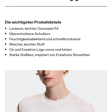
TAILLE
67
68 — 73
74
HÜFTE
90
91 — 96
97 
Die wichtigsten Produktdetails
Lockerer, leichter Oversized-Fit
Horizontal verschieben, um mehr zu sehen
Überschnittene Schultern
Feuchtigkeitsableitend und schnelltrocknend
Weicher, leichter Stoff
On und Erewhon Logo vorne und hinten
So misst du richtig
Starke Grafiken, inspiriert von Erewhons Smoothies