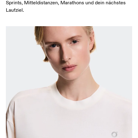
Miss um die breiteste Stelle deiner Hüfte herum.
Sprints, Mitteldistanzen, Marathons und dein nächstes
Laufziel.