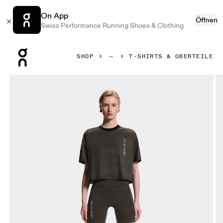
On App
Öffnen
Swiss Performance Running Shoes & Clothing
Press Escape to close navigation
SHOP
T-SHIRTS & OBERTEILE
Bild 1 von 5 in der Produktgalerie On Performance-T Erew