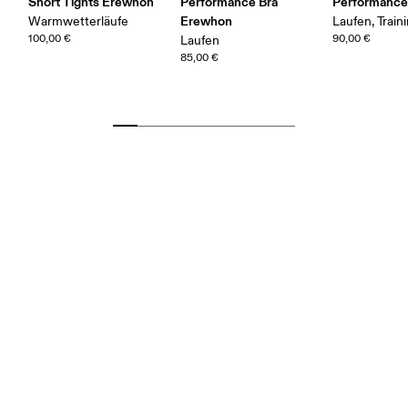
Short Tights Erewhon
Performance Bra
Performance
Erewhon
Warmwetterläufe
Laufen, Train
100,00 €
90,00 €
Laufen
85,00 €