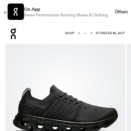
On App
Öffnen
Swiss Performance Running Shoes & Clothing
Press Escape to close navigation
SHOP
STRASSENLAUF
Bild 1 von 6 in der Produktgalerie On Cloudswift 4 Black & 