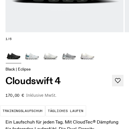
1/6
Black | Eclipse
Cloudswift 4
Inklusive MwSt.
170,00 €
Der optimale Schuh für die meisten dein
Das ist deine Basis
TRAININGSLAUFSCHUH
TÄGLICHES LAUFEN
Ein Laufschuh für jeden Tag. Mit CloudTec® Dämpfung
für federndes Laufgefühl. Die Dual-Density-