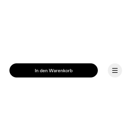
In den Warenkorb
Fortsetzen
Unsere Mission ist es, den 