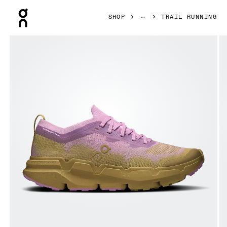
Press Escape to close navigation
SHOP
TRAIL RUNNING
Bild 1 von 6 in der Produktgalerie On Cloudsoma Sakura & S